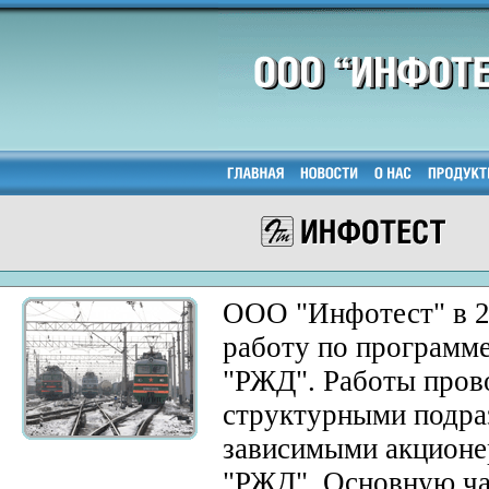
ООО "Инфотест" в 2
работу по програм
"РЖД". Работы прово
структурными подра
зависимыми акцион
"РЖД". Основную час