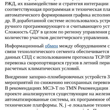
РЖД, их взаимодействие и стратегия интеграции
соответствующая программная и техническая пл
автоматического формирования графика исполн
др. В доработанной системе использовалось уст
ручного программирующего и считывающего уст
Сложность СДУ в целом по региону управления ра
количество участков диспетчерского управления.
Информационный
обмен
между оборудованием с
связи технологического сегмента обеспечивается
данных СПД с использованием протокола TCP/IP.
перевозка скоропортящихся грузов в летний пери
расчетных климатических условий.
Внедрение запорно-пломбировочных устройств З
мероприятий по снижению несохранных перевозо
В рекомендациях МСЭ-Т по TMN Рекомендации М
проекте анализируются существующие на желез
автоматизированные системы, их программное о
технические платформы. N, j -е локальное техни