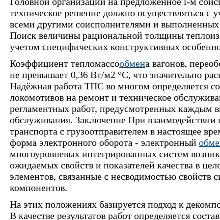
Головной организации на предложенное i-м соис
техническое решение должно осуществляться с 
всеми другими соисполнителями и выполненных 
Поиск величины рациональной толщины теплоиз
учетом специфических конструктивных особенно
Коэффициент тепломассо
обмен
а вагонов, перео
не превышает 0,36 Вт/м2 °С, что значительно ра
Надёжная работа ТПС во многом определяется с
локомотивов на ремонт и техническое обслужива
регламентных работ, предусмотренных каждым в
обслуживания. Заключение При взаимодействии 
транспорта с грузоотправителем в настоящее вр
форма электронного оборота - электронный
обме
многоуровневых интегрированных систем возник
ожидаемых свойств и показателей качества в цел
элементов, связанные с несводимостью свойств с
компонентов.
На этих положениях базируется подход к деком
В качестве результатов работ определяется сос