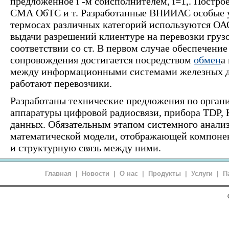
предложенное i -м соисполнителем, i=1,. Пост
СМА ОбТС и т. Разработанные ВНИИАС особые у
термосах различных категорий используются О
выдачи разрешений клиентуре на перевозки грузо
соответствии со ст. В первом случае обеспечен
сопровождения достигается посредством
обмен
а
между информационными системами железных до
работают перевозчики.
Разработаны технические предложения по орган
аппаратуры цифровой радиосвязи, прибора TDP,
данных. Обязательным этапом системного анализ
математической модели, отображающей компонен
и структурную связь между ними.
Главная
|
Новости
|
О нас
|
Продукты
|
Услуги
|
П