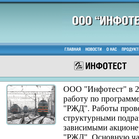
ООО "Инфотест" в 2
работу по програм
"РЖД". Работы прово
структурными подра
зависимыми акцион
"РЖД". Основную час