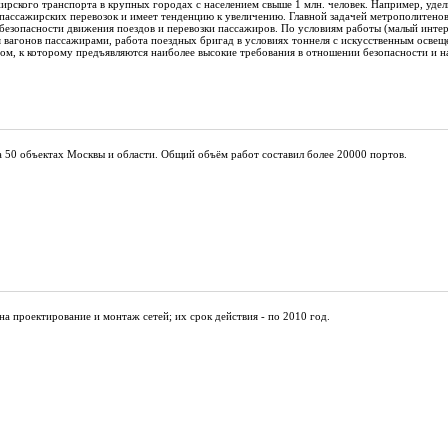
рского транспорта в крупных городах с населением свыше 1 млн. человек. Например, уде
пассажирских перевозок и имеет тенденцию к увеличению. Главной задачей метрополитенов
езопасности движения поездов и перевозки пассажиров. По условиям работы (малый интер
 вагонов пассажирами, работа поездных бригад в условиях тоннеля с искусственным осве
сом, к которому предъявляются наиболее высокие требования в отношении безопасности и 
на 50 объектах Москвы и области. Общий объём работ составил более 20000 портов.
а проектирование и монтаж сетей; их срок действия - по 2010 год.