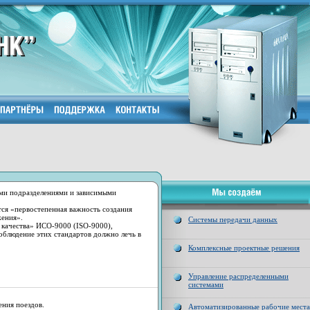
ми подразделениями и зависимыми
тся «первостепенная важность создания
жения».
Системы передачи данных
 качества» ИСО-9000 (ISO-9000),
облюдение этих стандартов должно лечь в
Комплексные проектные решения
Управление распределенными
системами
ения поездов.
Автоматизированные рабочие места