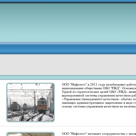
ООО "Инфотест" в 2011 году возобновляет рабо
акционерными обществами ОАО "РЖД". Основную 
Одной из стратегических целей ОАО «РЖД» являет
корпоративной системы управления качеством ра
«Управление (менеджмент) качеством» обычно пон
имеющих административное закрепление в виде го
основу системы управления качеством на железн
ООО "Инфотест" начинает сотрудничество с моско