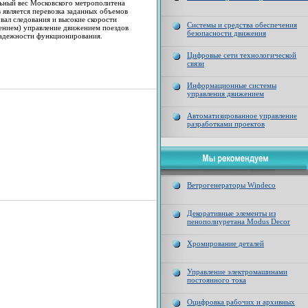
льный вес Московского метрополитена
 является перевозка заданных объемов
вал следования и высокие скорости
Системы и средства обеспечения
щением) управление движением поездов
безопасности движения
надежности функционирования.
Цифровые сети технологической
связи
Информационные системы
управления движением
Автоматизированное управление
разработками проектов
Ветрогенераторы Windeco
Декоративные элементы из
пенополиуретана Modus Decor
Хромирование деталей
Управление электромашинами
постоянного тока
Оцифровка рабочих и архивных