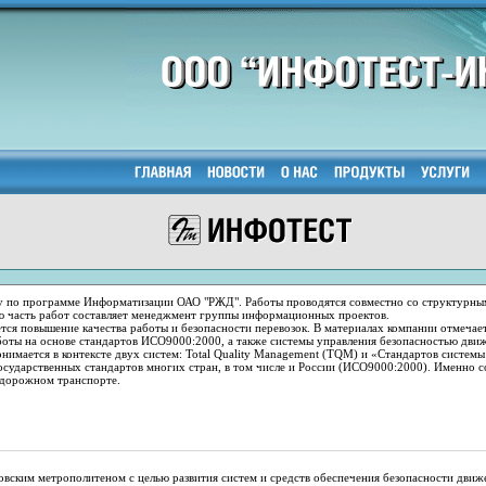
ту по программе Информатизации ОАО "РЖД". Работы проводятся совместно со структурны
часть работ составляет менеджмент группы информационных проектов.
ся повышение качества работы и безопасности перевозок. В материалах компании отмечае
боты на основе стандартов ИСО9000:2000, а также системы управления безопасностью дви
имается в контексте двух систем: Total Quality Management (TQM) и «Стандартов системы
сударственных стандартов многих стран, в том числе и России (ИСО9000:2000). Именно с
одорожном транспорте.
вским метрополитеном с целью развития систем и средств обеспечения безопасности движ