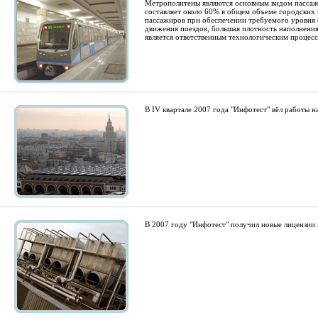
Метрополитены являются основным видом пассажи
составляет около 60% в общем объеме городских 
пассажиров при обеспечении требуемого уровня б
движения поездов, большая плотность наполнения
является ответственным технологическим процес
В IV квартале 2007 года "Инфотест" вёл работы 
В 2007 году "Инфотест" получил новые лицензии н